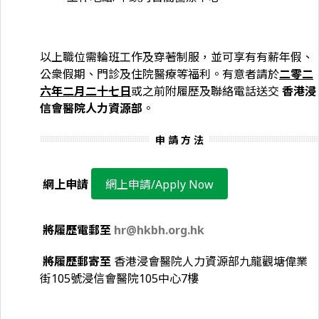
以上職位需輪班工作及穿著制服，並可享有有薪年假、
公衆假期、門診及住院醫療等福利。有意者請於
二零二
六年二月二十七日
或之前附履歷及聯絡電話送交
香港浸
信會醫院人力資源部
。
申 請 方 法
網上申請
網上申請/Apply Now
將履歷電郵至
hr@hkbh.org.hk
將履歷郵寄至
香港浸會醫院人力資源部九龍觀塘偉業
街105號浸信會醫院105中心7樓