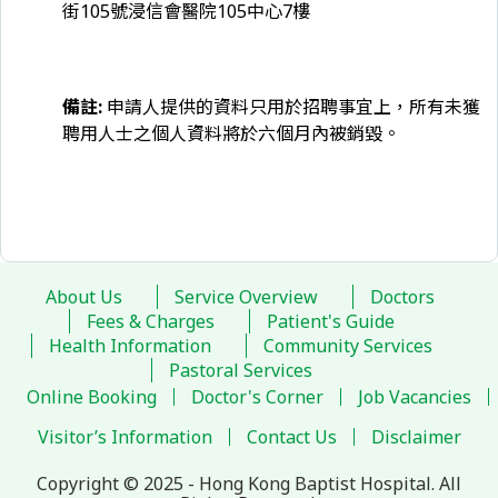
街105號浸信會醫院105中心7樓
備註:
申請人提供的資料只用於招聘事宜上，所有未獲
聘用人士之個人資料將於六個月內被銷毀。
About Us
Service Overview
Doctors
Fees & Charges
Patient's Guide
Health Information
Community Services
Pastoral Services
Online Booking
Doctor's Corner
Job Vacancies
Visitor’s Information
Contact Us
Disclaimer
Copyright © 2025 - Hong Kong Baptist Hospital. All