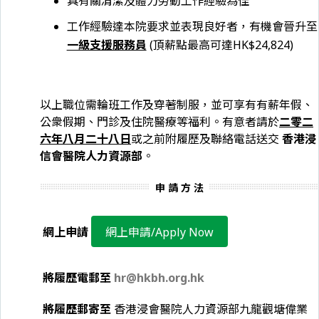
具有關清潔及體力勞動工作經驗為佳
工作經驗達本院要求並表現良好者，有機會晉升至
一級支援服務員
(頂薪點最高可達HK$24,824)
以上職位需輪班工作及穿著制服，並可享有有薪年假、
公衆假期、門診及住院醫療等福利。有意者請於
二零二
六年八月二十八日
或之前附履歷及聯絡電話送交
香港浸
信會醫院人力資源部
。
申 請 方 法
網上申請
網上申請/Apply Now
將履歷電郵至
hr@hkbh.org.hk
將履歷郵寄至
香港浸會醫院人力資源部九龍觀塘偉業