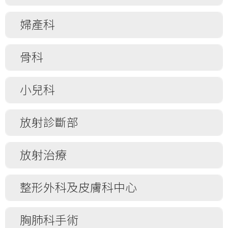
長期血液透析治療
包皮環切術 (初生嬰兒)
鼻內視鏡檢查 / 鼻咽內視鏡檢查 / 喉鏡檢查
心房間隔缺損介入修補術
小腫瘤切除術
腰椎穿刺術
使用阿托品控制近視
/ 鼻咽喉內視鏡檢查
腰椎穿刺術 (初生嬰兒)
心肌灌注顯像(瑞加德松Regadenoson
婦產科
動脈導管未閉介入修補術
瘻管切除術
玻璃體切除手術
頸清掃
應激檢驗)
冠狀動脈介入治療術 / 經皮貫穿管腔冠狀動
胃切除術
光動力治療
鼻及鼻竇手術
脈成形術
宮肌瘤切除術
骨科
痔瘡切除術
視網膜脫離矯正手術
腮腺切除術
二尖瓣整形術
剖腹取嬰術
嵌甲切除術
鞏膜固定人工晶體植入手術
耳前竇切除術
肺動脈瓣擴張術
陰道鏡檢查
足踝關節骨折固定術
腹腔鏡 / 開放性闌尾切除術
小兒科
矽油移除
鼻中隔成型術 / 粘膜下隔切除術
心包穿刺術
(診斷性) 宮腔鏡檢查(及需要時施行宮內膜活
前十字韌帶重建術
腹腔鏡 / 開放性膽囊切除術
類固醇在眼病中的應用
鼻及鼻中隔成形術
組織檢查)
永久性心臟起搏器
脊椎前路減壓及融合術 / 脊椎前路融合術
腹腔鏡結腸切除術
包皮環切術 (兒童)
放射診斷部
翼狀胬肉切除術
鐙骨切除術
宮腔鏡肌肉瘤 / 息肉切除術
藥物應激心臟超聲波檢查
膝關節窺鏡輔助半月板手術
下肢靜脈曲張 – 大隱靜脈結紮及抽取術
腰椎穿刺術 (兒童)
淚點擴張+/-淚管沖洗+/-探通+/-鼻內視鏡檢
下頜腺切除術
腹腔鏡輔助經陰道子宮切除術(及需要時施行
射頻能量導管消融術
查
膝上或膝下截肢術
食道切除術
開放式腹股溝疝切開術 / 腹腔鏡腹股溝疝修
電腦掃描虛擬大腸鏡檢查須知
雙側輸卵管及卵巢切除術)
放射治療
甲狀舌管囊腫及瘻管切除術
臨時性經靜脈心臟起搏器
補術 (兒童)
鼻內窺鏡鼻淚管手術 + 置入矽膠條 + 抗纖
關節內窺鏡檢查
下肢動脈閉塞 – 血管成形 / 支架置入術
血管造影檢查
腹腔鏡子宮肌瘤切除術
(半/ 部分/ 近乎完全) 甲狀腺切除術 / 全甲狀
維藥物 + 淚點淚小管重塑術
經食道心臟超聲波檢查
跟骨骨折固定術
根治性前列腺切除術 (完全切除前列腺)
腺切除術
順行輸尿管支架術
腹腔鏡卵巢囊腫切除術(及需要時施行輸卵管
婦科近距離放射治療法
整形外科及皮膚科中心
經導管微創主動脈瓣植入術
醫用茶樹油眼瞼深度清潔
卵巢切除術)
腕管綜合症
輝普耳氏手術 (胰十二指肠切除術)
甲狀軟骨成形術
乳房細針定位術
食道近距離放射治療法
眼皮修整 ± 眼瞼下垂矯正手術
子宮頸電圈切除術
橈骨遠端骨折固定術
扁桃體切除術
頸動脈血管支架與血管成形術
直腸近距離放射治療法
皮膚疤痕注射類固醇
胸肺科手術
結膜成形術 ± 淚點擴張手術
吸宮
髖關節全關節置換術
全喉切除術
頸動脈海綿竇瘻管栓塞術