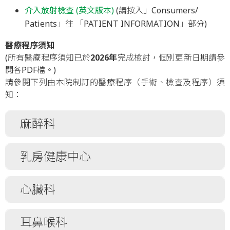
介入放射檢查 (英文版本)
(請按入」Consumers/
Patients」往 「PATIENT INFORMATION」部分)
醫療程序須知
(所有醫療程序須知已於
2026
年
完成檢討，個別更新日期請參
閱各PDF檔。)
請參閱下列由本院制訂的醫療程序（手術、檢查及程序）須
知：
麻醉科
中樞神經軸麻醉(脊椎/硬膜外麻醉)
乳房健康中心
無痛分娩-硬膜外麻醉
全身麻醉
腋下淋巴切除術 / 清除術
心臟科
靜脈注射鎮靜/監察麻醉
保留乳房切除術/乳房腫瘤切除術/部分乳房
切除術
局部麻醉
血管造影檢查
耳鼻喉科
乳房腫(硬)塊切除術