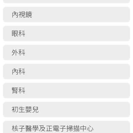
心導管檢查 / 冠狀動脈血管造影檢查
乳腺管切除術
心導管檢查及介入性導管治療
腺樣體切除
內視鏡
改良(根治)性乳房切除術
心臟再同步治療
釘鈕 (切開耳廓引流積液)
前哨淋巴(結)切除術 / 活組織檢查
心臟再同步治療法除顫器
上頷竇切除術
支氣管鏡檢查
眼科
簡單(單純)性乳房切除術
心房顫動導管消融術
鼻骨骨折閉合性復位術
膠囊內視鏡檢查
腹直肌皮瓣乳房重組術
直流電心律復原法
人工耳蝸植入術
結腸鏡檢查 / 大腸鏡檢查 (及需要時施行息
白內障手術及人工晶狀體植入術
外科
肉切除術)
電生理檢查
直接喉鏡 / 顯微喉鏡
霰粒腫
內視鏡逆行膽胰管造影術 (膽管鏡) (及需要
運動踏板心電圖檢查
內窺鏡惡性喉腫瘤激光切除術
角膜移植
(半/部份) 肝臟切除術 / 肝臟切除術
內科
時施行內視鏡十二指腸乳頭切開術 / 括約肌切
運動踏板檢查及運動應激心臟超聲波檢查
鼻及鼻竇內窺鏡手術 / (功能性內視鏡鼻竇
開術)
冷凍療法/間接激光
(部份/單純/根治性) 腎切除術
術)
兒童踏板運動心電圖檢查
超聲波內視鏡檢查
地塞米松玻璃體內注射植入物
腎上腺切除術
腹膜腔穿剌放液術 (需要時施行引流術)
腎科
切除頸部腫塊
傾斜牀檢查
食道、胃、十二指腸鏡檢查 / (胃鏡檢查)
眼瞼內翻/ 眼瞼外翻/皮膚鬆弛/眼皮撕裂
成人疝氣(小腸氣)修補術 / 縫合術
輸血程序
下鼻甲減容術
植入式心臟復律除顫器
單氣囊小腸內視鏡檢查
眼底血管造影術
下肢動脈閉塞 – 搭橋分流術
骨髓抽取術(需要時活組織檢查)
接受血管造瘻手術
初生嬰兒
乳突切除術
植入式心臟監察儀
食道壓力測試
青光眼手術
顱骨切開術
化學性胸膜固定術
血液透析濾過
上頜骨切除術
主動脈內球囊反搏術
食道酸鹼度檢查
玻璃體注射抗血管內皮細胞生長因子
靜脈曲張–微創靜脈腔內消融術
胸膜腔抽液(需要時施行引流術/胸膜組織檢
血液透析
胸腔引流術 (初生嬰兒)
鼓膜切開術 +/- ( 置管 / 中耳導管植入術)
核子醫學及正電子掃描中心
主動脈瓣擴張術
查)
激光治療眼疾術
粉瘤 / 表皮囊腫 / 痣 / 皮膚贅肉 / 各類