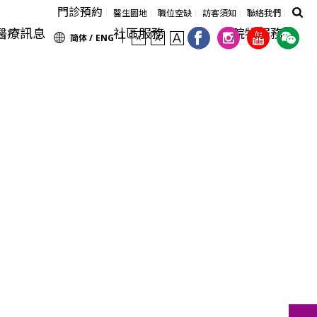
門診預約
醫生園地
職位空缺
訪客須知
聯絡我們
醫療訊息
社區服務
院牧服務
简体 /
ENG