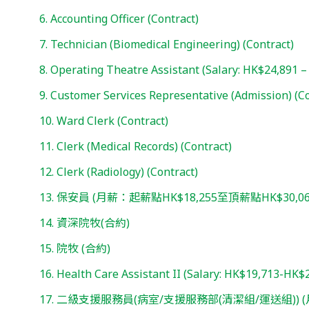
6. Accounting Officer (Contract)
7. Technician (Biomedical Engineering) (Contract)
8. Operating Theatre Assistant (Salary: HK$24,891 –
9. Customer Services Representative (Admission) (Co
10. Ward Clerk (Contract)
11. Clerk (Medical Records) (Contract)
12. Clerk (Radiology) (Contract)
13. 保安員 (月薪：起薪點HK$18,255至頂薪點HK$30,068
14. 資深院牧(合約)
15. 院牧 (合約)
16. Health Care Assistant II (Salary: HK$19,713-HK$2
17. 二級支援服務員(病室/支援服務部(清潔組/運送組)) (