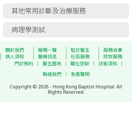
年科診所)
一般及特別X光檢查
其他常用診斷及治療服務
乳房健康中心
電腦斷層掃描
鄭崇羔腫瘤科中心
磁力共振掃描
手術室收費
病理學測試
招顯洸心臟中心
超聲波掃描
電子診断組
糖尿及內分泌科中心
內視鏡及超聲波內視鏡
生化學測試
耳鼻喉科中心
關於我們
服務一覽
駐診醫生
服務收費
碎石治療
內分泌學測試
眼科中心
病人須知
醫療訊息
社區服務
院牧服務
乳腺造影
門診預約
醫生園地
職位空缺
訪客須知
血液及血清學
腸胃及肝臟內科中心
核子醫學
血庫
微創外科及大腸外科中心
聯絡我們
免責聲明
護理程序
組織病理及細胞學測試
婦產科中心
Copyright © 2026 - Hong Kong Baptist Hospital. All
產科部
免疫學測試
兒童及青少年科中心
Rights Reserved.
正電子及電腦雙融掃描
微生物學測試
整形外科及皮膚科中心
物理治療
尿液及糞便檢驗
泌尿及腔內微創泌尿外科中心
腎科中心