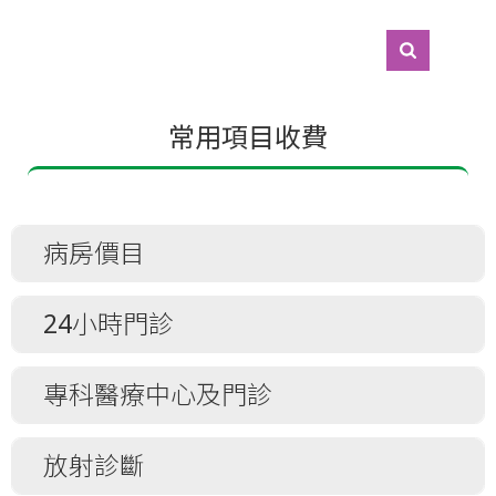
常用項目收費
病房價目
病房價目
24小時門診
24小時門診
專科醫療中心及門診
專科門診 (老人科／記憶診所／腎科／腦神
放射診斷
經科／骨科／呼吸系統科／外科／兒童及青少