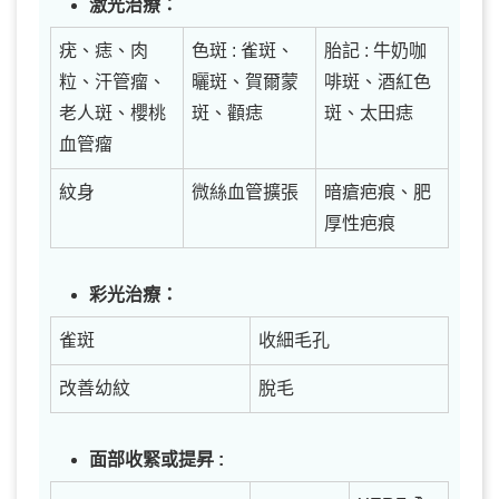
激光治療：
疣、痣、肉
色斑 : 雀斑、
胎記 : 牛奶咖
粒、汗管瘤、
曬斑、賀爾蒙
啡斑、酒紅色
老人斑、櫻桃
斑、顴痣
斑、太田痣
血管瘤
紋身
微絲血管擴張
暗瘡疤痕、肥
厚性疤痕
彩光治療：
雀斑
收細毛孔
改善幼紋
脫毛
面部收緊或提昇 :