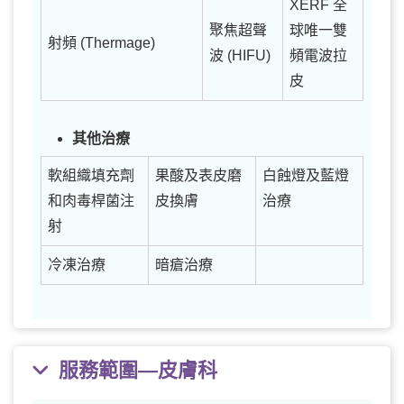
XERF 全
聚焦超聲
球唯一雙
射頻 (Thermage)
波 (HIFU)
頻電波拉
皮
其他治療
軟組織填充劑
果酸及表皮磨
白蝕燈及藍燈
和肉毒桿菌注
皮換膚
治療
射
冷凍治療
暗瘡治療
服務範圍—皮膚科