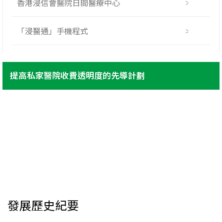
香港浸信會醫院日間醫療中心
「浸醫通」手機程式
【全膝關節置換術】公立醫院病人專屬計劃
提高私家醫院收費透明度的先導計劃
孕早期妊娠毒⾎症篩查
感染控制通告 (最新)
支付寶、微信支付、及微信公眾號正式開通
「浸會媽媽，爸爸」房間升級優惠
惡劣天氣服務安排
發展歷史紀要