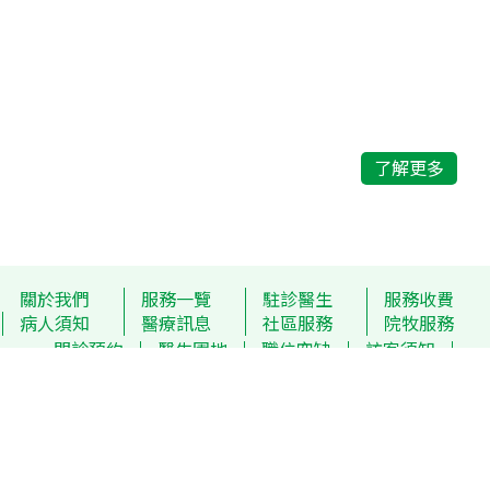
接受使用「醫療券」
香港浸信會醫院東九龍醫療中心
香港浸信會醫院日間醫療中心
了解更多
「浸醫通」手機程式
【全膝關節置換術】公立醫院病人專屬計劃
關於我們
服務一覽
駐診醫生
服務收費
病人須知
醫療訊息
社區服務
院牧服務
孕早期妊娠毒⾎症篩查
門診預約
醫生園地
職位空缺
訪客須知
聯絡我們
免責聲明
感染控制通告 (最新)
Copyright © 2026 - Hong Kong Baptist Hospital. All
支付寶、微信支付、及微信公眾號正式開通
Rights Reserved.