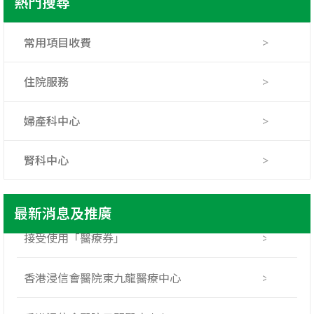
熱門搜尋
常用項目收費
住院服務
婦產科中心
「浸會媽媽，爸爸」房間升級優惠
腎科中心
惡劣天氣服務安排
最新消息及推廣
接受使用「醫療券」
香港浸信會醫院東九龍醫療中心