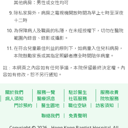
其他病房：男性或女性均可
除私家房外，病房之電視機開放時間為早上七時至深夜
十二時
為保障病人及職員的私隱，在未經授權下，切勿在醫院
範圍內錄音、錄影或攝影。
在符合兒童最佳利益的原則下，如病童入住兒科病房，
本院鼓勵家長或其指定照顧者應全時間陪伴病童。
註﹕本網頁之內容如有任何爭議，本院保留最終決定權。內
容如有修改，恕不另行通知。
關於我們
服務一覽
駐診醫生
服務收費
病人須知
醫療訊息
社區服務
院牧服務
門診預約
醫生園地
職位空缺
訪客須知
聯絡我們
免責聲明
Copyright © 2026 - Hong Kong Baptist Hospital. All