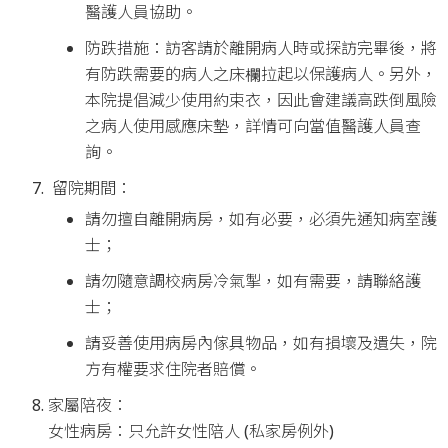
醫護人員協助。
防跌措施：訪客請於離開病人時或探訪完畢後，將
有防跌需要的病人之床欄拉起以保護病人。另外，
本院提倡減少使用約束衣，因此會建議高跌倒風險
之病人使用感應床墊，詳情可向當值醫護人員查
詢。
留院期間：
請勿擅自離開病房，如有必要，必須先通知病室護
士；
請勿隨意調校病房冷氣掣，如有需要，請聯絡護
士；
請妥善使用病房內傢具物品，如有損壞及遺失，院
方有權要求住院者賠償。
家屬陪夜：
女性病房：只允許女性陪人 (私家房例外)