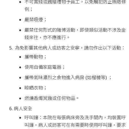
不可賞錢或餽贈禮物予員工，以免觸犯防止賄賂條
例；
嚴禁吸煙；
嚴禁任何形式的賭博活動，即使類似活動不涉及金
錢來往，亦不應進行。
為免影響其他病人或訪客之安寧，請勿作出以下活動：
攜帶動物；
使用自備家庭電器；
攜帶氣味濃烈之食物進入病房 (如榴槤等) ；
晾晒衣物；
燃燒香燭冥鏹或任何物品。
病人安全
呼叫鐘：本院在每張病床旁及洗手間內，均裝置呼
叫鐘，病人或訪客可在有需要時使用呼叫鐘，要求