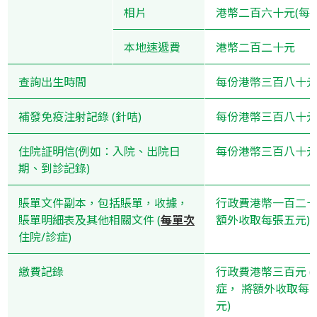
相片
港幣二百六十元(每隻
本地速遞費
港幣二百二十元
查詢出生時間
每份港幣三百八十
補發免疫注射記錄 (針咭)
每份港幣三百八十
住院証明信(例如：入院、出院日
每份港幣三百八十
期、到診記錄)
賬單文件副本，包括賬單，收據，
行政費港幣一百二十
賬單明細表及其他相關文件 (
每單次
額外收取每張五元)
住院/診症)
繳費記錄
行政費港幣三百元
症， 將額外收取每
元)