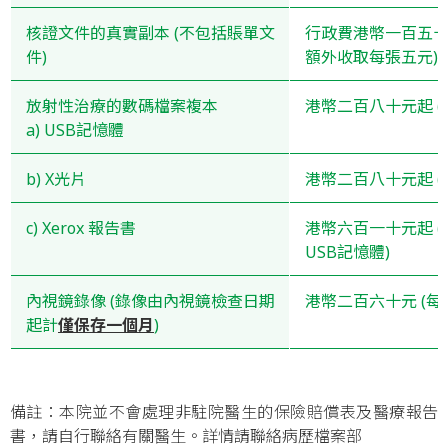
核證文件的真實副本 (不包括賬單文
行政費港幣一百五十元
件)
額外收取每張五元)
放射性治療的數碼檔案複本
港幣二百八十元起 (
a) USB記憶體
b) X光片
港幣二百八十元起 (
c) Xerox 報告書
港幣六百一十元起 
USB記憶體)
內視鏡錄像 (錄像由內視鏡檢查日期
港幣二百六十元 (每
起計
僅保存一個月
)
備註：本院並不會處理非駐院醫生的保險賠償表及醫療報告
書，請自行聯絡有關醫生。詳情請聯絡病歷檔案部