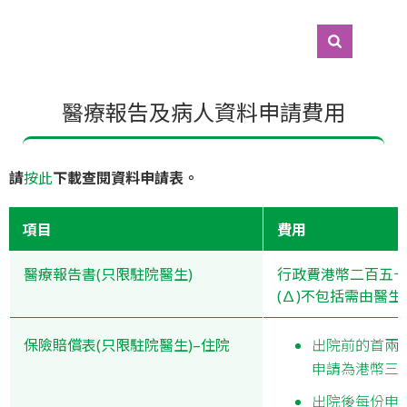
醫療報告及病人資料申請費用
請
按此
下載查閱資料申請表。
項目
費用
醫療報告書(只限駐院醫生)
行政費港幣二百五十元(
(∆)不包括需由醫
保險賠償表(只限駐院醫生)–住院
出院前的首兩
申請為港幣三
出院後每份申