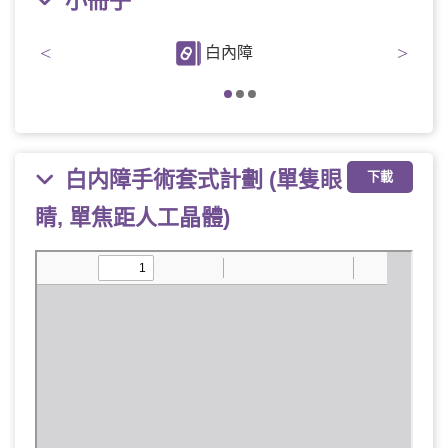
小冊子
<
>
白內障
白内障手術套式計劃 (單隻眼
下載
睛, 單焦距人工晶體)