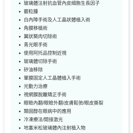
玻璃體注射抗血管內皮細胞生長因子
霰粒腫
白內障手術及人工晶狀體植入術
角膜移植術
翼狀胬肉切除術
青光眼手術
使用阿托品控制近視
玻璃體切除手術
矽油移除
鞏膜固定人工晶體植入手術
光動力治療
視網膜脫離矯正手術
眼瞼內翻/眼瞼外翻/皮膚鬆弛/眼皮撕裂
類固醇在眼病中的應用
冷凍療法/間接激光
地塞米松玻璃體內注射植入物