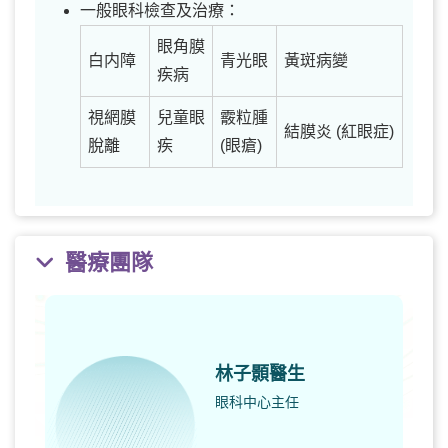
一般眼科檢查及治療：
眼角膜
白内障
青光眼
黃斑病變
疾病
視網膜
兒童眼
霰粒腫
結膜炎 (紅眼症)
脫離
疾
(眼瘡)
醫療團隊
林子顥醫生
眼科中心主任