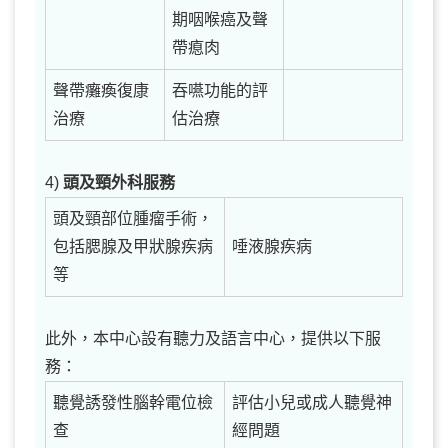
期咽喉癌及聲
帶瘜肉
聲帶癱瘓復康
吞嚥功能的評
治療
估治療
4)
頭及頸外科服務
頭及頸部位腫瘤手術，
包括腮腺及甲狀腺疾病
唾液腺疾病
等
此外，本中心設有聽力及語言中心，提供以下服
務：
聽覺誘發性腦幹電位檢
評估小兒或成人聽覺神
查
經問題