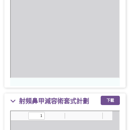
射頻鼻甲減容術套式計劃
下載