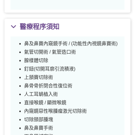
醫療程序須知
鼻及鼻竇內窺鏡手術 / (功能性內視鏡鼻竇術)
氣管切開術 / 氣管造口術
腺樣體切除
釘鈕(切開耳廓引流積液)
上頷竇切除術
鼻骨骨折閉合性復位術
人工耳蝸植入術
直接喉鏡 / 顯微喉鏡
內窺鏡惡性喉腫瘤激光切除術
切除頸部腫塊
鼻及鼻竇手術