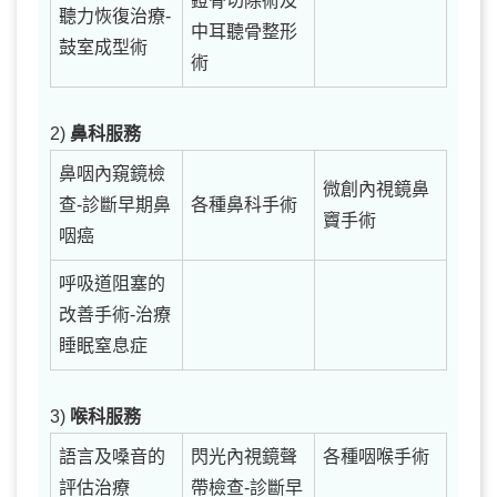
鐙骨切除術及
聽力恢復治療-
中耳聽骨整形
鼓室成型術
術
2)
鼻科服務
鼻咽內窺鏡檢
微創內視鏡鼻
查-診斷早期鼻
各種鼻科手術
竇手術
咽癌
呼吸道阻塞的
改善手術-治療
睡眠窒息症
3)
喉科服務
語言及嗓音的
閃光內視鏡聲
各種咽喉手術
評估治療
帶檢查-診斷早