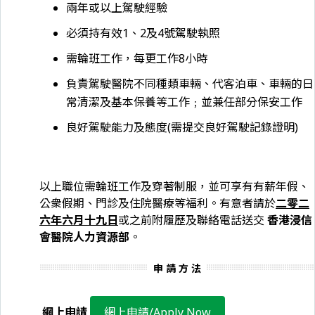
兩年或以上駕駛經驗
必須持有效1、2及4號駕駛執照
需輪班工作，每更工作8小時
負責駕駛醫院不同種類車輛、代客泊車、車輛的日
常清潔及基本保養等工作﹔並兼任部分保安工作
良好駕駛能力及態度(需提交良好駕駛記錄證明)
以上職位需輪班工作及穿著制服，並可享有有薪年假、
公衆假期、門診及住院醫療等福利。有意者請於
二零二
六年六月十九日
或之前附履歷及聯絡電話送交
香港浸信
會醫院人力資源部
。
申 請 方 法
網上申請
網上申請/Apply Now