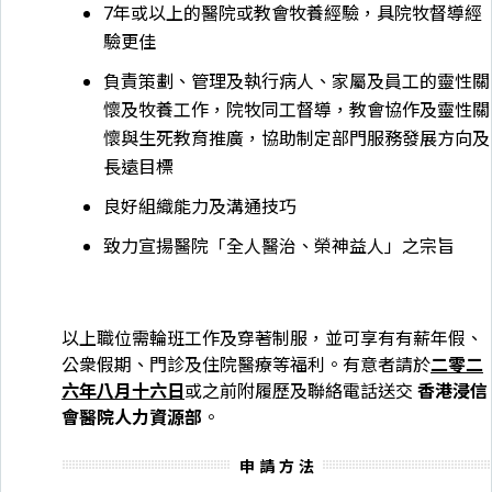
7年或以上的醫院或教會牧養經驗，具院牧督導經
驗更佳
負責策劃、管理及執行病人、家屬及員工的靈性關
懷及牧養工作，院牧同工督導，教會協作及靈性關
懷與生死教育推廣，協助制定部門服務發展方向及
長遠目標
良好組織能力及溝通技巧
致力宣揚醫院「全人醫治、榮神益人」之宗旨
以上職位需輪班工作及穿著制服，並可享有有薪年假、
公衆假期、門診及住院醫療等福利。有意者請於
二零二
六年八月十六日
或之前附履歷及聯絡電話送交
香港浸信
會醫院人力資源部
。
申 請 方 法