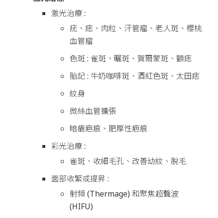
激光治療 :
疣、痣、肉粒、汗管瘤、老人斑、櫻桃
血管瘤
色斑 : 雀斑、曬斑、賀爾蒙斑、顴痣
胎記 : 牛奶咖啡斑、酒紅色斑、太田痣
紋身
微絲血管擴張
暗瘡疤痕、肥厚性疤痕
彩光治療 :
雀斑、收細毛孔、改善幼紋、脫毛
面部收緊或提昇 :
射頻 (Thermage) 和聚焦超聲波
(HIFU)