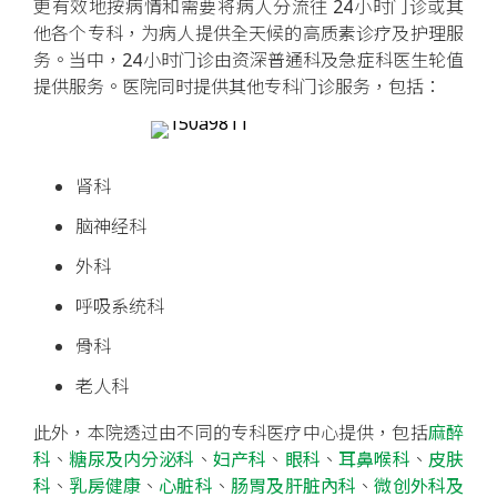
更有效地按病情和需要将病人分流往 24小时门诊或其
他各个专科，为病人提供全天候的
高质素
诊疗及护理服
务。当中，24小时门诊由资深普通科及急症科医生轮值
提供服务。医院同时提供其他专科门诊服务，包括：
肾科
脑神经科
外科
呼吸系统科
骨科
老人科
此外，本院透过由不同的专科医疗中心提供，包括
麻醉
科
、
糖尿及内分泌科
、
妇产科
、
眼科
、
耳鼻喉科
、
皮肤
科
、
乳房健康
、
心脏科
、
肠胃及肝脏內科
、
微创外科及