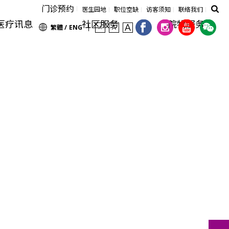
门诊预约
医生园地
职位空缺
访客须知
联络我们
医疗讯息
社区服务
院牧服务
繁體 /
ENG