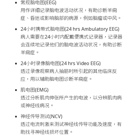
常规脑电图(EEG)
用作详细记录脑电波活动状况，有助诊断羊痫
症、昏迷或影响脑部的病源，例如脑瘤或中风。
24小时携带式脑电图(24 hrs Ambulatory EEG)
病人需要在24小时内配戴便携式记录器，记录器
会连续地记录他们的脑电波活动状况，有助诊断
羊痫症。
24小时录像脑电图(24 hrs Video EEG)
透过录像观察病人抽筋时所引起的其他临床反
应，用以辅助脑电图诊断羊痫症。
肌电图(EMG)
透过分析肌肉伸张所产生的电波，以分辨肌肉病
或神经线病况。
神经传导测试(NCV)
透过电流刺激来测试神经线传导功能及速度，有
助找寻神经线损坏位置。