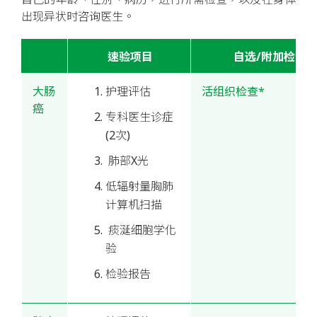
出现异状时咨询医生。
速验项目
自选/附加检查
大肠
护理评估
活组织检查*
癌
专科医生诊症
(2次)
肺部X光
低辐射量胸肺
计算机扫描
痰涎细胞学化
验
检验报告