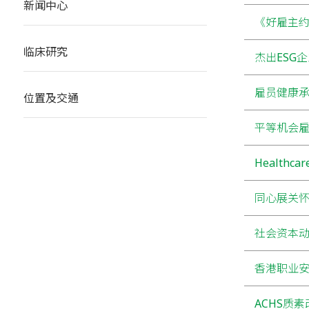
新闻中心
《好雇主约
临床研究
杰出ESG企
雇员健康承诺
位置及交通
平等机会雇
Healthcar
同心展关怀2
社会资本动力标
香港职业安
ACHS质素