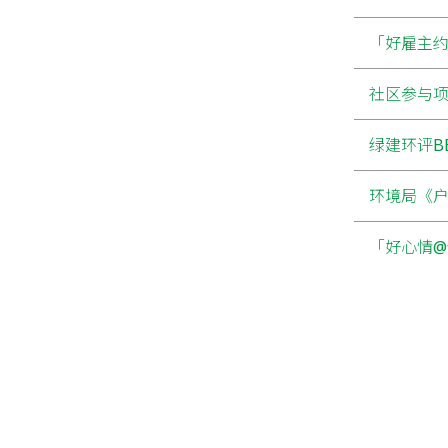
「好雇主约章
社区参与项
绿建环评BEA
环境局《户
「好心情@健
「亚洲医院
「绿倍动力金
优秀家庭友善雇