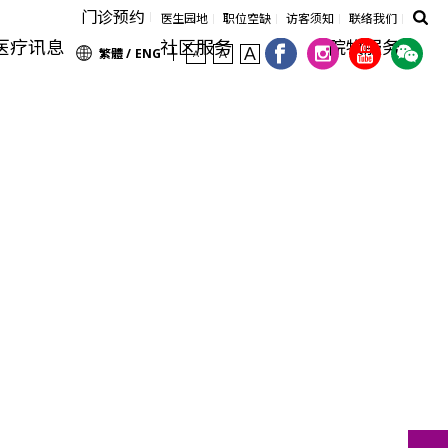
门诊预约
医生园地
职位空缺
访客须知
联络我们
医疗讯息
社区服务
院牧服务
繁體 /
ENG