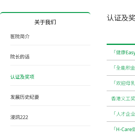
认证及
关于我们
医院简介
「健康Eas
院长的话
「全能积金好
认证及奖项
「欢迎母乳喂
发展历史纪要
香港义工奖2
「人才企业」(
浸訊222
「H-Care