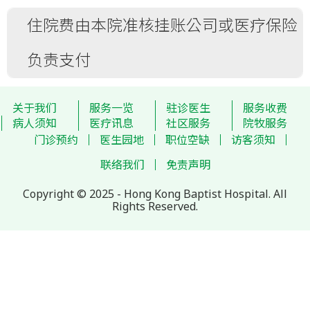
住院费由本院准核挂账公司或医疗保险
房间级别
附加费用
负责支付
转入深切治疗部 / 加护部之当日，会收取
各类检查 (如X光、病理检查、内视镜等)
全日深切治疗部 / 加护部病床费用，并须
标准优等
约增 15% – 25%
缴付附加按金。
治疗程序、特别医疗仪器及医疗气体等
半私家
约增 25% – 50%
关于我们
服务一览
驻诊医生
服务收费
转出深切治疗部 / 加护部之当日，会以深
手术室、产房、碎石室等
病人须知
医疗讯息
社区服务
院牧服务
切治疗部 / 加护部病床及转房后之病床收
私家
约增 50% – 100%
药物及物料供应等
费平均计算。
门诊预约
医生园地
职位空缺
访客须知
特别护理程序、物理治疗服务等
联络我们
免责声明
膳食
Copyright © 2025 - Hong Kong Baptist Hospital. All
各项医生费 (手术、巡房、麻醉等)
Rights Reserved.
过夜陪人床或陪人椅 (儿科病房除外)
担保付款安排适用于本港注册之公司，非本港
注册公司亦可委托已获本院认可之香港代理安
排担保付款。