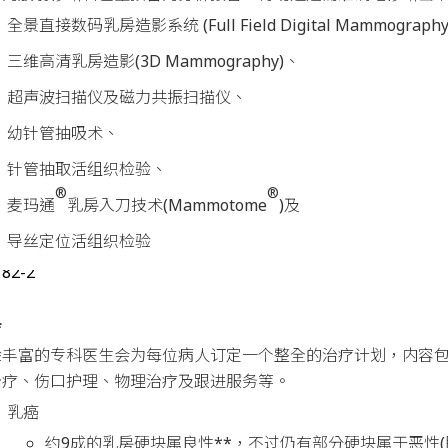
全景直接数码乳房造影系统 (Full Field Digital Mammograph
三维高清乳房造影(3D Mammography)、
超声波扫描仪及磁力共振扫描仪、
幼针管抽吸术、
针管抽取活组织检验、
®
®
麦玛通
乳房入刀技术(Mammotome
)及
导丝定位活组织检验
疗
验丰富的专科医生会为每位病人订定一个整全的治疗计划，内容
治疗、伤口护理、物理治疗及跟进服务等。
乳癌
约9成的乳房硬块属良性**，不过仍有部分硬块属于恶性