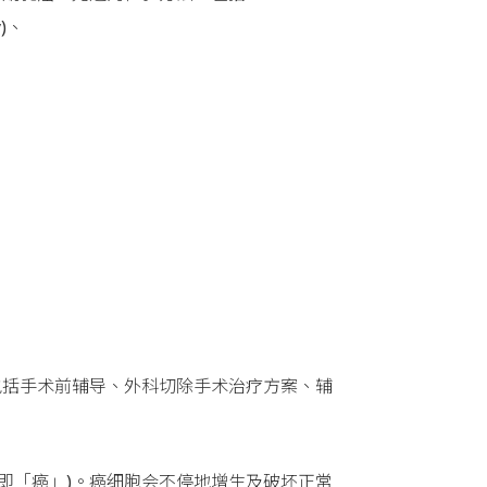
y)、
包括手术前辅导、外科切除手术治疗方案、辅
(即「癌」)。癌细胞会不停地增生及破坏正常