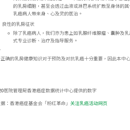
的乳房细胞，甚至会透过血液或淋巴系统扩散至身体的其
乳癌病人带来身、心及灵的医治。
良性的乳房征状
除了乳癌病人，我们亦为患上如乳腺纤维腺瘤、囊肿及乳
式专业诊断、治疗及指导服务。
育
于正确的乳房健康知识对于预防及对抗乳癌十分重要，因此本中
。
2020医院管理局香港癌症数据统计中心提供的数字
考数据：香港癌症基金会「粉红革命」
关注乳癌活动网页