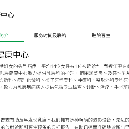
康中心
务简介
 服务时间及联络
 驻院医生
健康中心
港妇女的头号癌症，平均14位女性有1位被确诊*，而近年更
乳房健康中心致力提供乳房科的护理，范围涵盖良性及恶性乳
诊断科、病理化验科、核子医学专科、肿瘤科、整形外科专科医
，致力为乳房疾病病人提供包括专业检查、诊断、治疗、手术前
查
房普查有助及早发现乳癌。我们拥有多种精确的造影设备，先进
富的放射诊断科医生预备的分析报告，有助迅速而准确地诊断出