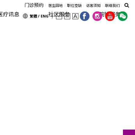
门诊预约
医生园地
职位空缺
访客须知
联络我们
医疗讯息
社区服务
院牧服务
繁體 /
ENG