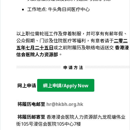
工作地点: 牛头角日间医疗中心
以上职位需轮班工作及穿着制服，并可享有有薪年假、
公众假期、门诊及住院医疗等福利，有意者请于
二零二
五年七月二十五日
或之前附履历及联络电话送交
香港浸
信会医院人力资源部
。
申 请 方 法
网上申请
網上申請/Apply Now
将履历电邮至
hr@hkbh.org.hk
将履历邮寄至
香港浸会医院人力资源部九龙观塘伟业
街105号浸信会医院105中心7楼