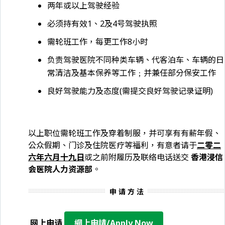
两年或以上驾驶经验
必须持有效1、2及4号驾驶执照
需轮班工作，每更工作8小时
负责驾驶医院不同种类车辆、代客泊车、车辆的日
常清洁及基本保养等工作﹔并兼任部分保安工作
良好驾驶能力及态度(需提交良好驾驶记录证明)
以上职位需轮班工作及穿着制服，并可享有有薪年假、
公众假期、门诊及住院医疗等福利，有意者请于
二零二
六年六月十九日
或之前附履历及联络电话送交
香港浸信
会医院人力资源部
。
申 请 方 法
网上申请
網上申請/Apply Now