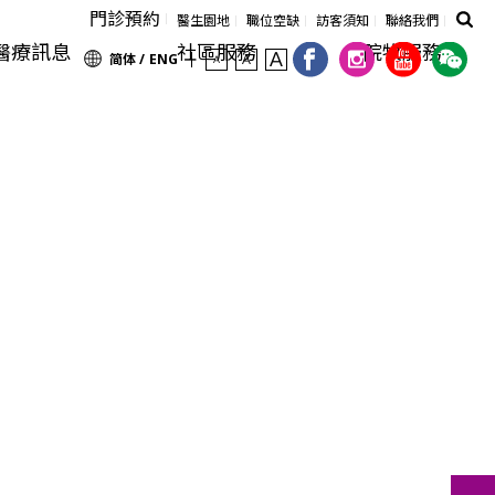
門診預約
醫生園地
職位空缺
訪客須知
聯絡我們
醫療訊息
社區服務
院牧服務
简体 /
ENG