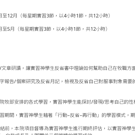
9月至12月（每星期實習3節，以4小時1節，共12小時）
：1月至5月（每星期實習3節，以4小時1節，共12小時）
專書/文章研讀，讓實習神學生反省書中理論如何幫助自己在牧職
寫逐字報告/個案研究及反省月記，檢視及反省自己對服事對象需
本院院牧部安排的各式學習，實習神學生能探討/發現/思考自己的
院實習期間，實習神學生藉著「行動–反省–再行動」的學習模式，
期完結前，本院項目督導為實習神學生進行期終評估，以實習神