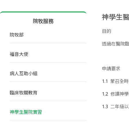
神學生
院牧服務
目的
院牧部
透過在醫院
福音大使
申請要求
病人互助小組
1.1 蒙召
臨床牧關教育
1.2 修讀
1.3 二年級
神學生醫院實習