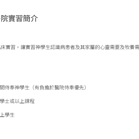
醫院實習簡介
臨床實習，讓實習神學生認識病患者及其家屬的心靈需要及牧養
全時間侍奉神學生（有負擔於醫院侍奉優先）
神學學士或以上課程
以上學生