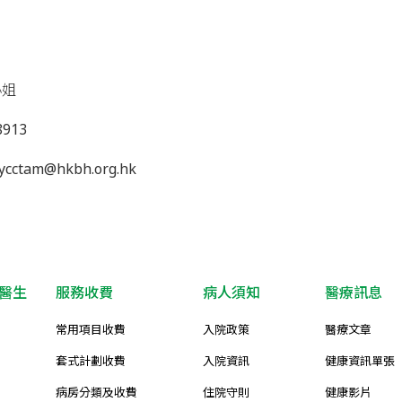
小姐
913
cctam@hkbh.org.hk
醫生
服務收費
病人須知
醫療訊息
常用項目收費
入院政策
醫療文章
套式計劃收費
入院資訊
健康資訊單張
病房分類及收費
住院守則
健康影片