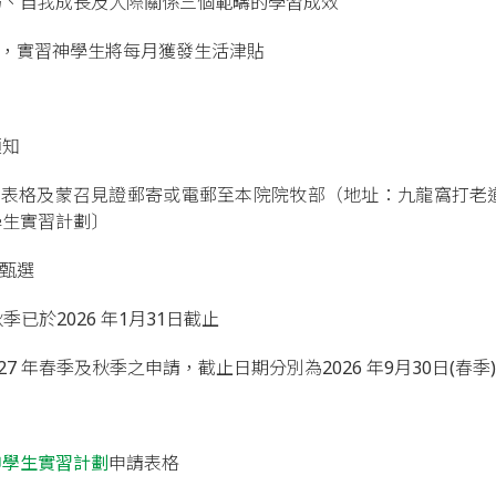
巧、自我成長及人際關係三個範疇的學習成效
期間，實習神學生將每月獲發生活津貼
須知
請表格及蒙召見證郵寄或電郵至本院院牧部（地址：九龍窩打老道222號，電
學生實習計劃〕
見甄選
 年秋季已於2026 年1月31日截止
2027 年春季及秋季之申請，截止日期分別為2026 年9月30日(春季)及
神學生實習計劃
申請表格