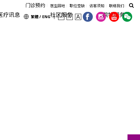
门诊预约
医生园地
职位空缺
访客须知
联络我们
医疗讯息
社区服务
院牧服务
繁體 /
ENG