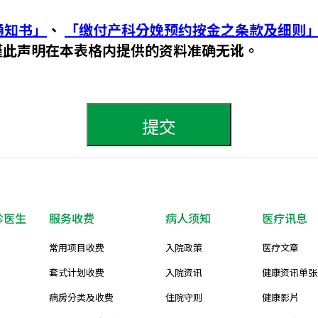
通知书」
、
「缴付产科分娩预约按金之条款及细则
谨此声明在本表格内提供的资料准确无讹。
提交
诊医生
服务收费
病人须知
医疗讯息
常用项目收费
入院政策
医疗文章
套式计划收费
入院资讯
健康资讯单张
病房分类及收费
住院守则
健康影片