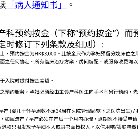
读
「病人通知书」
。
产科预约按金（下称“预约按金”）而
定时修订下列条款及细则）:
士，预约按金为HK$3,000。此按金只作为孕妇预留分娩床位
面之任何协定。所有临床治疗方案、房间编配、或服务收费均以
于入院时缴付按金差额。
之预约服务，孕妇必须经由主诊产科医生向手术室另行预约，先
/ 早产 (婴儿于怀孕周数不足34周在医院管理局辖下之医院出生) 
，如属流产 / 早产必须在产后一个月内办理，逾期恕不接受申
0。现金退款只限发放予孕妇本人或其书面授权人。以信用咭/银联