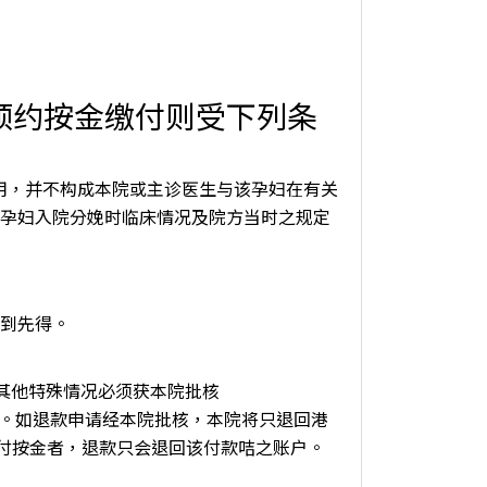
预约按金缴付则受下列条
之用，并不构成本院或主诊医生与该孕妇在有关
孕妇入院分娩时临床情况及院方当时之规定
到先得。
/ 其他特殊情况必须获本院批核
请。如退款申请经本院批核，本院将只退回港
咭缴付按金者，退款只会退回该付款咭之账户。