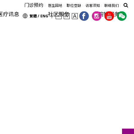
门诊预约
医生园地
职位空缺
访客须知
联络我们
医疗讯息
社区服务
院牧服务
繁體 /
ENG