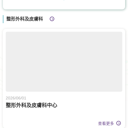
骨科
耳鼻喉科
泌尿科
整形外科及皮膚科
白內障手術
腫瘤科
甲狀腺外科
眼科
體重管理
牙科
核子醫學及正電子掃描
日間手術
上消化道外科
營養治療
膝關節健康
2026/06/01
整形外科及皮膚科中心
查看更多