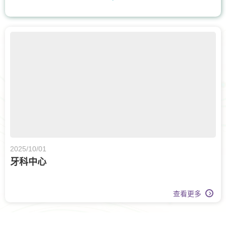
骨科
耳鼻喉科
泌尿科
白內障手術
腫瘤科
甲狀腺外科
眼科
體重管理
牙科
核子醫學及正電子掃描
日間手術
上消化道外科
營養治療
膝關節健康
2025/10/01
牙科中心
查看更多