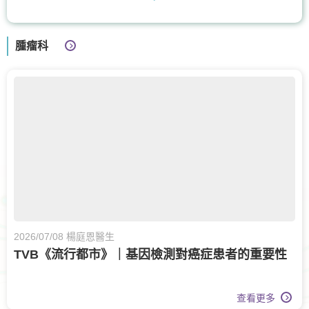
耳鼻喉科
核子醫學及正電子掃描
腫瘤科
腸胃及肝臟內科
兒童內分泌科
兒科
兒童健康服務
膝關節健康
骨科
眼科
眼科護理
甲狀腺外科
呼吸系統科
營養治療
2026/07/08 楊庭恩醫生
TVB《流行都市》｜基因檢測對癌症患者的重要性
查看更多