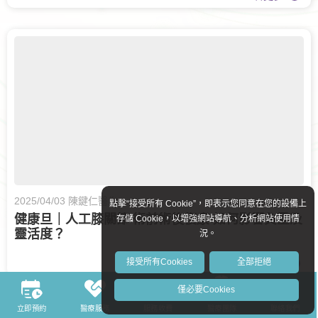
2025/04/03 陳鍵仁醫生
點擊“接受所有 Cookie”，即表示您同意在您的設備上
健康旦｜人工膝關節 術前術後復康 如何影響負重及
存儲 Cookie，以增強網站導航、分析網站使用情
靈活度？
況。
接受所有Cookies
全部拒絕
查看更多
僅必要Cookies
立即預約
醫療服務
服務收費
醫療團隊
聯絡我們