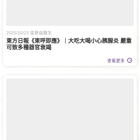
2025/10/23 梁景燊醫生
東方日報《東呼即應》｜大吃大喝小心胰腺炎 嚴重
可致多種器官衰竭
查看更多