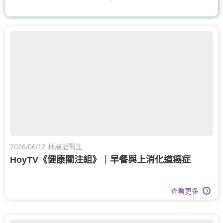
耳鼻喉科
核子醫學及正電子掃描
腸胃及肝臟內科
兒童內分泌科
兒科
兒童健康服務
膝關節健康
骨科
眼科
眼科護理
甲狀腺外科
呼吸系統科
營養治療
2026/06/12 林展滔醫生
HoyTV《健康關注組》｜早餐與上消化道癌症
查看更多