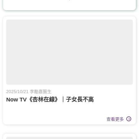
耳鼻喉科
核子醫學及正電子掃描
腸胃及肝臟內科
兒童內分泌科
兒科
兒童健康服務
膝關節健康
骨科
眼科
眼科護理
甲狀腺外科
呼吸系統科
營養治療
2025/10/21 李勵嘉醫生
Now TV《杏林在線》｜子女長不高
查看更多