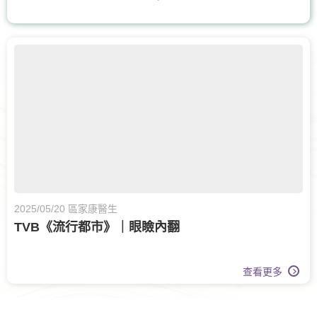
耳鼻喉科
核子醫學及正電子掃描
腸胃及肝臟內科
兒童內分泌科
兒科
兒童健康服務
膝關節健康
骨科
眼科
眼科護理
甲狀腺外科
呼吸系統科
營養治療
2025/05/20 區家康醫生
TVB《流行都市》｜眼瞼內翻
查看更多