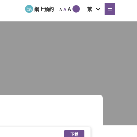
expand
網上預約
A
繁
A
A
child
menu
下載