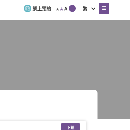
expand
網上預約
A
繁
A
A
child
menu
下載