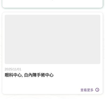
骨科
耳鼻喉科
泌尿科
白內障手術
腫瘤科
甲狀腺外科
眼科
體重管理
牙科
核子醫學及正電子掃描
日間手術
上消化道外科
營養治療
膝關節健康
2025/11/01
眼科中心, 白內障手術中心
查看更多