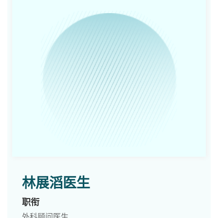
林展滔医生
职衔
外科顾问医生