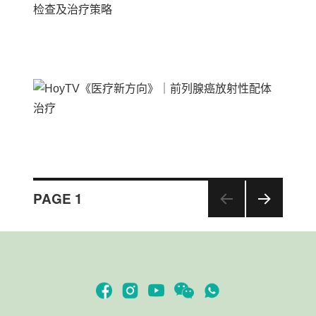
Posts
PAGE
1
下一
navigation
页