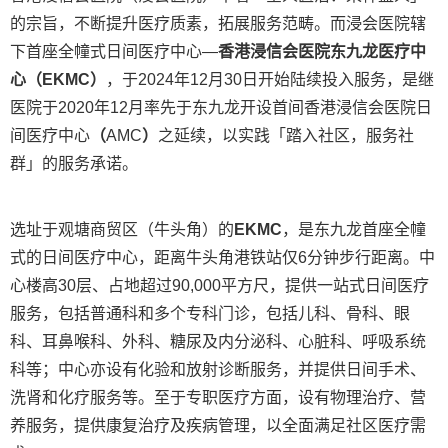
的宗旨，不断提升医疗质素，拓展服务范畴。而浸会医院辖
下首座全幢式日间医疗中心—
香港浸信会医院东九龙医疗中
心（EKMC）
，于2024年12月30日开始陆续投入服务，是继
医院于2020年12月率先于东九龙开设首间香港浸信会医院日
间医疗中心
（
AMC
）
之延续，以实践「踏入社区，服务社
群」的服务承诺。
选址于观塘商贸区（牛头角）的
EKMC
，是东九龙首座全幢
式的日间医疗中心，距离牛头角港铁站仅6分钟步行距离。中
心楼高30层、占地超过90,000平方尺，提供一站式日间医疗
服务，包括普通科和多个专科门诊，包括儿科、骨科、眼
科、耳鼻喉科、外科、糖尿及内分泌科、心脏科、呼吸系统
科等；中心亦设有化验和放射诊断服务，并提供日间手术、
洗肾和化疗服务等。至于专职医疗方面，设有物理治疗、营
养服务，提供康复治疗及疾病管理，以全面满足社区医疗需