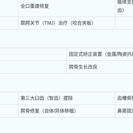
植体支
全口重建修复
齿）
颞腭关节（TMJ）治疗（咬合夹板）
固定式矫正装置（金属/陶瓷托
腭骨生长改良
第三大臼齿（智齿）拔除
齿槽骨
腭骨修复（自体/异体移植）
鼻窦提