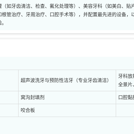
理（如牙齿清洁、检查、氟化处理等）、美容牙科（如美白、贴
如根管治疗、牙周治疗、口腔手术等），并配置最先进的设备，
验。
牙科放
超声波洗牙与预防性洁牙（专业牙齿清洁）
全景片
窝沟封填剂
口腔黏
咬合板