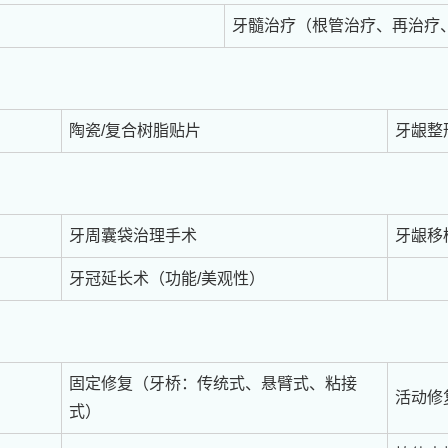
牙髓治疗（根管治疗、再治疗
陶瓷/复合树脂贴片
牙龈整
）
牙周囊袋治理手术
牙龈移
牙冠延长术（功能/美观性）
固定修复（牙桥：传统式、悬臂式、粘接
活动修
式）