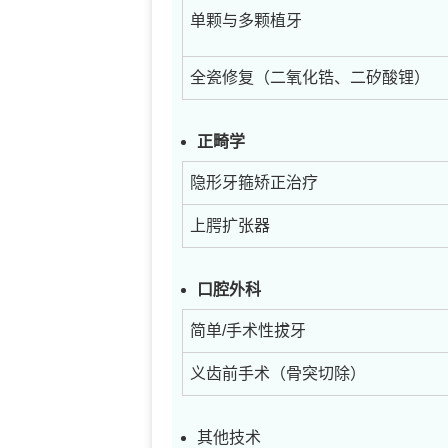
单颗与多颗植牙
全瓷修复（二氧化锆、二矽酸锂）
正畸学
隐形牙箍矫正治疗
上腭扩张器
口腔外科
简单/手术性拔牙
义齿前手术（骨突切除）
其他技术