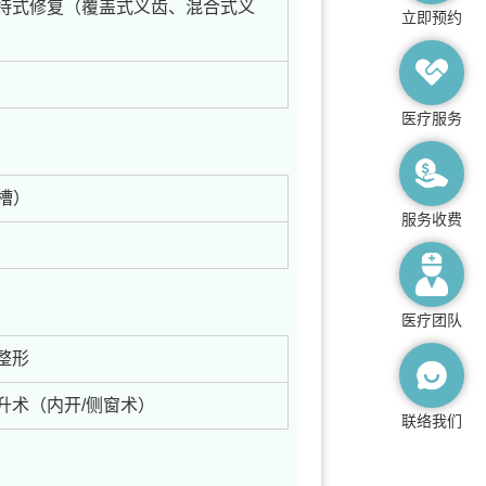
持式修复（覆盖式义齿、混合式义
立即预约
医疗服务
槽）
服务收费
医疗团队
整形
升术（内开/侧窗术）
联络我们