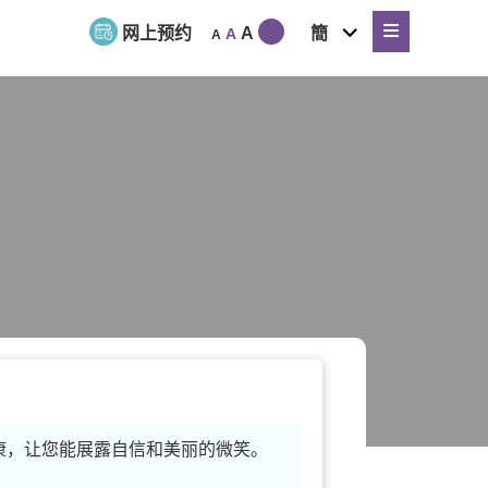
expand
网上预约
A
簡
A
A
child
menu
康，让您能展露自信和美丽的微笑。