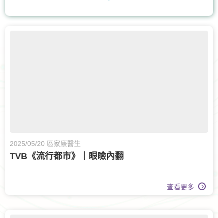
耳鼻喉科
核子醫學及正電子掃描
營養治療
腸胃及肝臟內科
兒科
兒童內分泌科
骨科
脊椎健康
眼科
眼科護理
膝關節健康
白內障治療
兒童健康服務
運動醫學
老人科
甲狀腺外科
2025/05/20 區家康醫生
TVB《流行都市》｜眼瞼內翻
呼吸系統科
查看更多