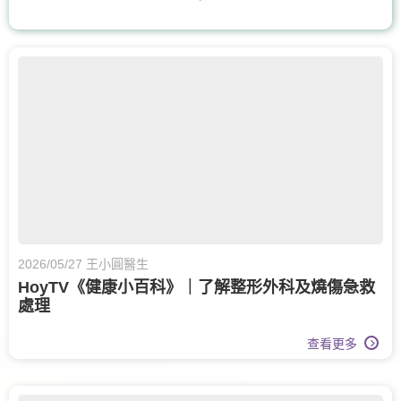
耳鼻喉科
核子醫學及正電子掃描
營養治療
腸胃及肝臟內科
兒科
兒童內分泌科
骨科
脊椎健康
眼科
眼科護理
膝關節健康
白內障治療
兒童健康服務
運動醫學
老人科
甲狀腺外科
2026/05/27 王小圓醫生
HoyTV《健康小百科》｜了解整形外科及燒傷急救
呼吸系統科
處理
查看更多