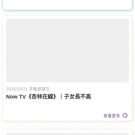
耳鼻喉科
核子醫學及正電子掃描
營養治療
腸胃及肝臟內科
兒科
兒童內分泌科
骨科
脊椎健康
眼科
眼科護理
膝關節健康
白內障治療
兒童健康服務
運動醫學
老人科
甲狀腺外科
2025/10/21 李勵嘉醫生
Now TV《杏林在線》｜子女長不高
呼吸系統科
查看更多