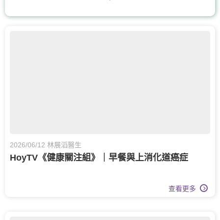
耳鼻喉科
核子醫學及正電子掃描
營養治療
腸胃及肝臟內科
兒科
兒童內分泌科
骨科
脊椎健康
眼科
眼科護理
膝關節健康
白內障治療
兒童健康服務
運動醫學
老人科
甲狀腺外科
2026/06/12 林展滔醫生
HoyTV《健康關注組》｜早餐與上消化道癌症
呼吸系統科
查看更多