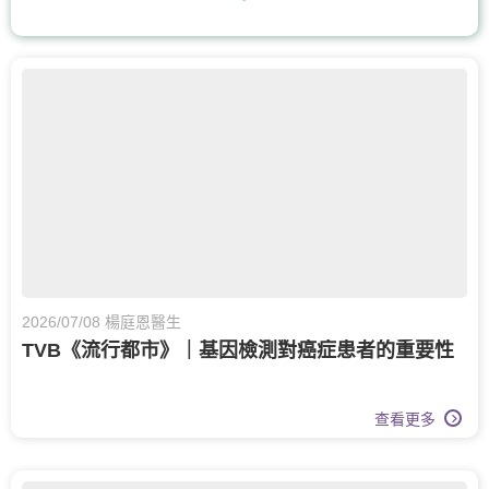
耳鼻喉科
核子醫學及正電子掃描
營養治療
腸胃及肝臟內科
兒科
兒童內分泌科
骨科
脊椎健康
眼科
眼科護理
膝關節健康
白內障治療
兒童健康服務
運動醫學
老人科
甲狀腺外科
2026/07/08 楊庭恩醫生
TVB《流行都市》｜基因檢測對癌症患者的重要性
呼吸系統科
查看更多