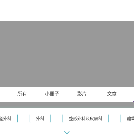
X
所有
小冊子
影片
文章
道外科
外科
整形外科及皮膚科
體
療
腸胃及肝臟內科
兒科
兒童內分