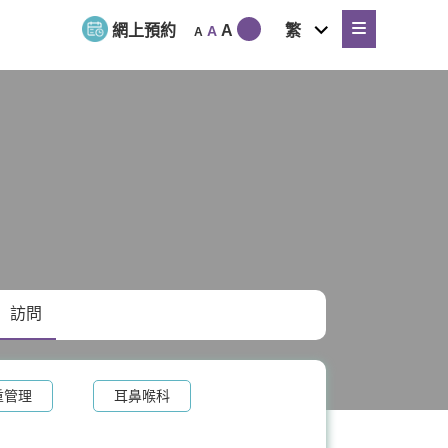
expand
網上預約
A
繁
A
A
child
menu
訪問
重管理
耳鼻喉科
泌科
骨科
脊椎健康