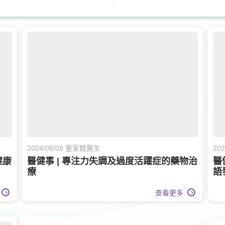
膝關節健康
白內障治療
兒童健康服務
甲狀腺外科
呼吸系統科
2024/08/08 董家懿醫生
202
健康
醫健事 | 專注力失調及過度活躍症的藥物治
醫
療
語
查看更多