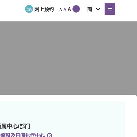
expand
网上预约
A
簡
A
A
child
menu
所属中心/部门
肿瘤科及日间化疗中心