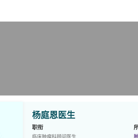
X
杨庭恩医生
职衔
临床肿瘤科顾问医生