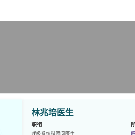
X
林兆培医生
职衔
呼吸系统科顾问医生