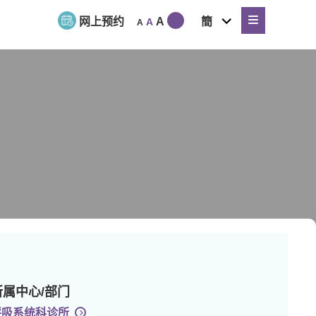
expand
网上预约
A
簡
A
A
child
menu
所属中心/部门
呼吸系统科诊所