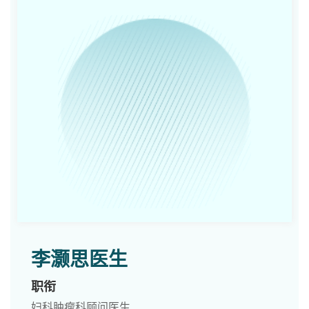
李灏思医生
职衔
妇科肿瘤科顾问医生