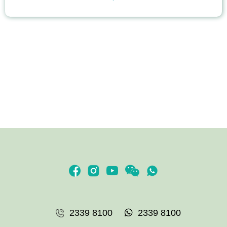
耳鼻喉科
核子醫學及正電子掃描
腸胃及肝臟內科
兒童內分泌科
兒科
兒童健康服務
膝關節健康
骨科
眼科
眼科護理
甲狀腺外科
呼吸系統科
營養治療
2339 8100
2339 8100