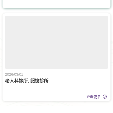
骨科
耳鼻喉科
泌尿科
白內障手術
腫瘤科
甲狀腺外科
眼科
體重管理
牙科
核子醫學及正電子掃描
日間手術
上消化道外科
營養治療
膝關節健康
2026/03/01
老人科診所, 記憶診所
查看更多